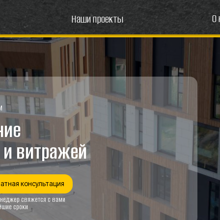
О 
Наши проекты
витражей
онсультация
яжется с вами
и